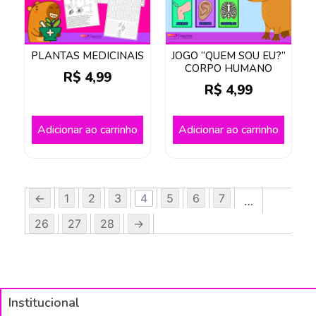
PLANTAS MEDICINAIS
JOGO “QUEM SOU EU?”
CORPO HUMANO
R$
4,99
R$
4,99
Adicionar ao carrinho
Adicionar ao carrinho
←
1
2
3
4
5
6
7
…
26
27
28
→
Institucional