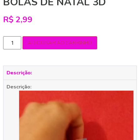
BOLAS DE NATAL 3D
R$
2,99
ADICIONAR AO CARRINHO
Descrição:
Descrição:
Tocador
de
vídeo