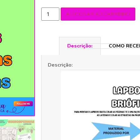
ADICIONAR AO CARRINHO
Descrição:
COMO RECE
Descrição:
Tocador
de
vídeo